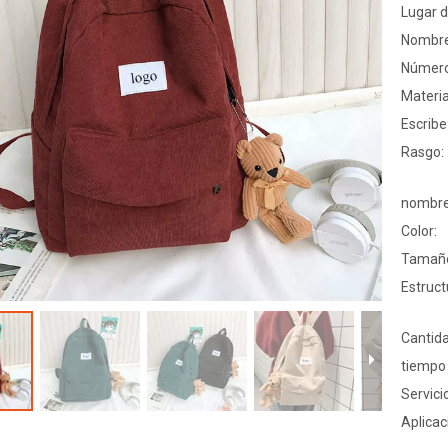
Lugar d
Nombre
Número
Materia
Escribe
Rasgo:
nombre
Color:
Tamañ
Estruct
Cantid
tiempo
Servici
Aplicac