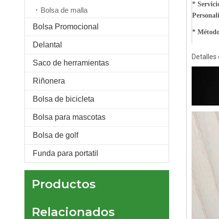
* Servici
Bolsa de malla
Personal
Bolsa Promocional
* Método
Delantal
Detalles
Saco de herramientas
Mochila USB plegable, ligera, impermeable, para viajes, senderismo
Riñonera
Bolsa de bicicleta
Bolsa para mascotas
Bolsa de golf
Funda para portatil
Productos
Relacionados