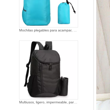
Multiusos, ligero, impermeable, para hombre, personalizado, precio de fábrica, viaje, senderismo, montañismo, mochila plegable, bolsa de camping
Mochilas de senderismo impermeables a precio de fábrica personalizadas mochila de viaje 35l ligera plegable oxford mochila deportiva para acampar