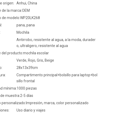
e origen:
Anhui, China
 de la marca:
OEM
 de modelo:
WP20LK268
l:
pana, pana
:
Mochila
Antirrobo, resistente al agua, a la moda, durader
o, ultraligero, resistente al agua
 del producto:
mochila escolar
Verde, Rojo, Gris, Beige
o:
28x13x39cm
ura:
Compartimento principal+bolsillo para laptop+bol
sillo frontal
ad mínima:
1000 piezas
 de muestra:
2-5 días
o personalizado:
Impresión, marca, color personalizado
iones:
Uso diario y viajes