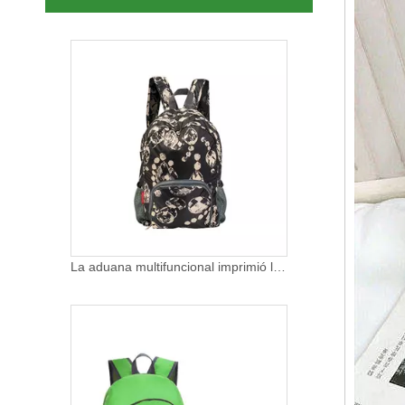
La aduana multifuncional imprimió la mochila respetuosa del medio ambiente del viaje de las señoras del RPET que acampaba la mochila que iba de excursión
Mochila plegable ligera para deportes informales, mochila para senderismo al aire libre, mochila plegable para exteriores, bolsa de viaje para senderismo