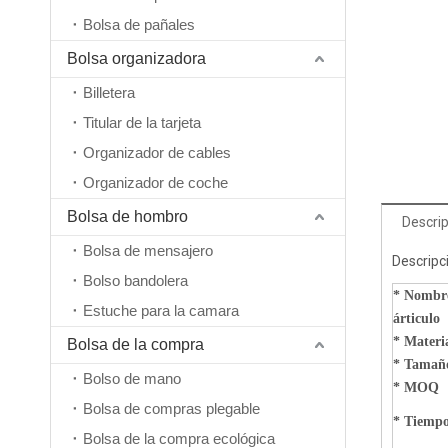
Bolsa de pañales
Bolsa organizadora
Billetera
Titular de la tarjeta
Organizador de cables
Organizador de coche
Bolsa de hombro
Descrip
Bolsa de mensajero
Descripc
Bolso bandolera
* Nombre
Estuche para la camara
Impermeable, grande, multifuncional, logotipo personalizado, venta al por mayor, senderismo, viaje, escalada, deporte, mochila de viaje plegable, bolsa unisex
árticulo
*
Materi
Bolsa de la compra
* Tamañ
Bolso de mano
* MOQ
Bolsa de compras plegable
* Tiempo
Bolsa de la compra ecológica