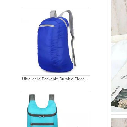
Mochilas plegables para acampar, senderismo, impermeables, ligeras, empacables, para hombro, para senderismo, informales, plegables, para exteriores