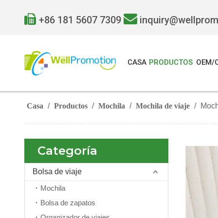


+86 181 5607 7309
inquiry@wellpro
CASA
PRODUCTOS
OEM/
Casa
/
Productos
/
Mochila
/
Mochila de viaje
/
Moch
Categoría
Bolsa de viaje
Mochila
Bolsa de zapatos
Organizador de viajes