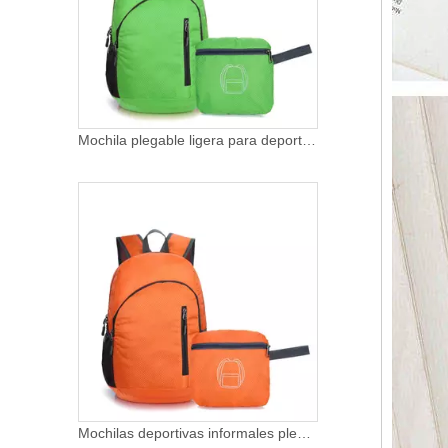
Mochilas deportivas informales plegables para viajes al aire libre para acampar al aire libre para mujer, mochila Liegestuhl, mochilas de senderismo grandes y baratas
Ultraligero Packable Durable Plegable Impermeable Viaje Senderismo Mochila Mochila Wasserdicht para Hombres Mujeres Niños