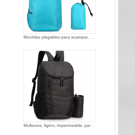
Multiusos, ligero, impermeable, para hombre, personalizado, precio de fábrica, viaje, senderismo, montañismo, mochila plegable, bolsa de camping
Mochilas de senderismo impermeables a precio de fábrica personalizadas mochila de viaje 35l ligera plegable oxford mochila deportiva para acampar