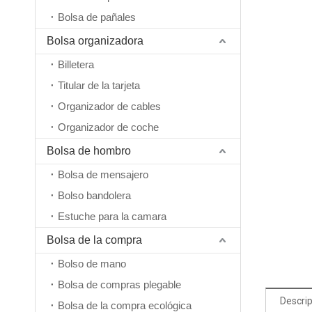
Bolsa de pañales
Bolsa organizadora
Billetera
Titular de la tarjeta
Organizador de cables
Organizador de coche
Bolsa de hombro
Bolsa de mensajero
Bolso bandolera
Estuche para la camara
Impermeable, grande, multifuncional, logotipo personalizado, venta al por mayor, senderismo, viaje, escalada, deporte, mochila de viaje plegable, bolsa unisex
Bolsa de la compra
Bolso de mano
Bolsa de compras plegable
Descrip
Bolsa de la compra ecológica