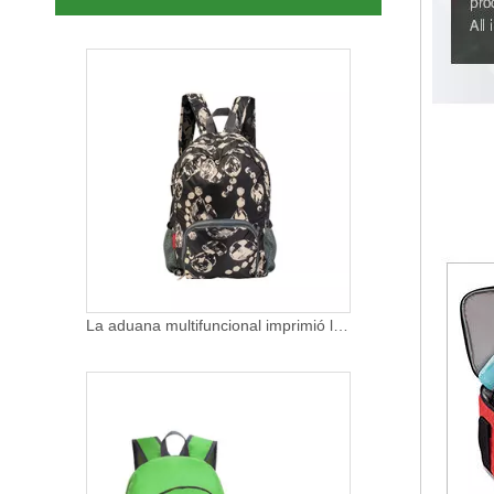
La aduana multifuncional imprimió la mochila respetuosa del medio ambiente del viaje de las señoras del RPET que acampaba la mochila que iba de excursión
Mochila plegable ligera para deportes informales, mochila para senderismo al aire libre, mochila plegable para exteriores, bolsa de viaje para senderismo