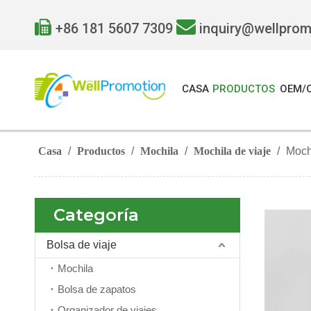


+86 181 5607 7309
inquiry@wellpro
CASA
PRODUCTOS
OEM/
Casa
/
Productos
/
Mochila
/
Mochila de viaje
/
Mochi
Categoría
Bolsa de viaje
Mochila
Bolsa de zapatos
Organizador de viajes