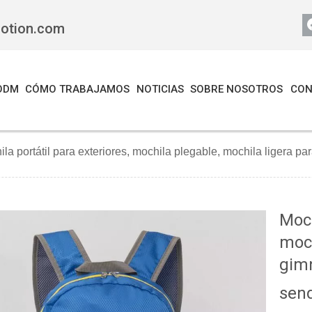
motion.com
ODM
CÓMO TRABAJAMOS
NOTICIAS
SOBRE NOSOTROS
CON
la portátil para exteriores, mochila plegable, mochila ligera 
Moch
moch
gimn
sen