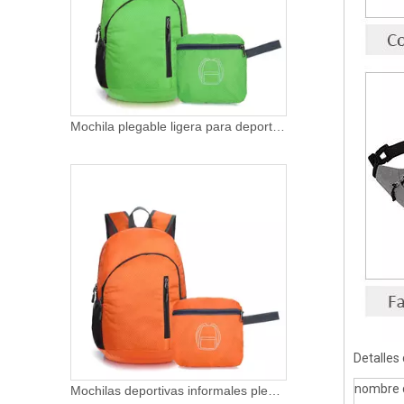
Mochilas deportivas informales plegables para viajes al aire libre para acampar al aire libre para mujer, mochila Liegestuhl, mochilas de senderismo grandes y baratas
Detalles
nombre 
Ultraligero Packable Durable Plegable Impermeable Viaje Senderismo Mochila Mochila Wasserdicht para Hombres Mujeres Niños