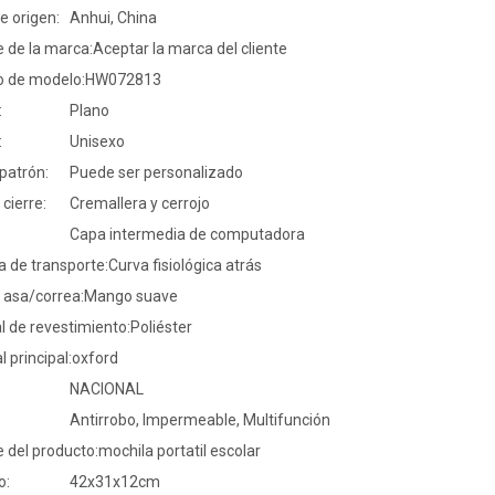
e origen:
Anhui, China
 de la marca:
Aceptar la marca del cliente
 de modelo:
HW072813
:
Plano
:
Unisexo
 patrón:
Puede ser personalizado
 cierre:
Cremallera y cerrojo
:
Capa intermedia de computadora
 de transporte:
Curva fisiológica atrás
 asa/correa:
Mango suave
l de revestimiento:
Poliéster
l principal:
oxford
NACIONAL
Antirrobo, Impermeable, Multifunción
 del producto:
mochila portatil escolar
o:
42x31x12cm