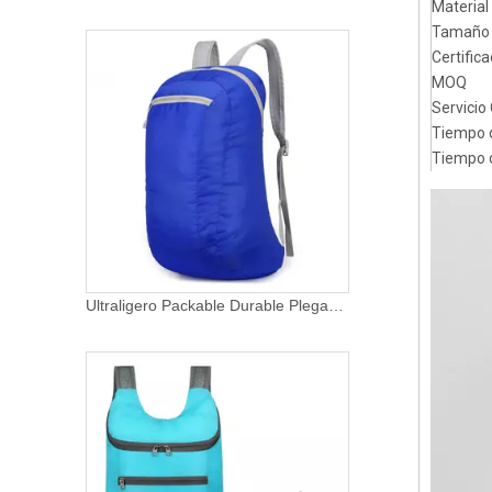
Material
Tamaño
Certific
MOQ
Servici
Tiempo 
Tiempo 
Mochilas plegables para acampar, senderismo, impermeables, ligeras, empacables, para hombro, para senderismo, informales, plegables, para exteriores