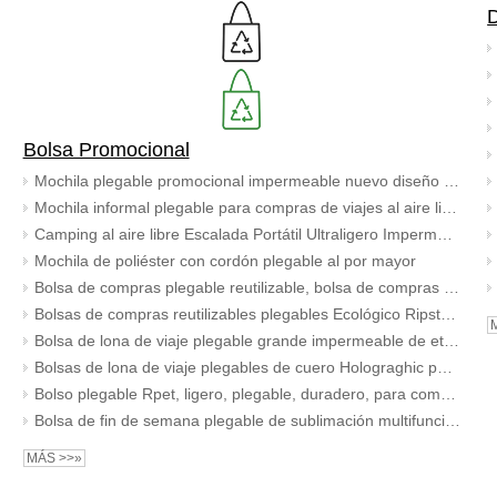
D
Bolsa Promocional
Mochila plegable promocional impermeable nuevo diseño precio barato mochila plegable al aire libre para hombres y mujeres
Mochila informal plegable para compras de viajes al aire libre, mochila deportiva plegable con logotipo personalizado, mochila 210d, mochilas ligeras
Camping al aire libre Escalada Portátil Ultraligero Impermeable Durable Plegable Deporte Mochila Mochila
Mochila de poliéster con cordón plegable al por mayor
Bolsa de compras plegable reutilizable, bolsa de compras RPET reciclada barata para frutas y verduras, impresión personalizada
Bolsas de compras reutilizables plegables Ecológico Ripstop Impermeable Lavable a máquina Bolsas de compras ligeras
Bolsa de lona de viaje plegable grande impermeable de etiqueta privada con bolsillos interiores Bolsa de equipaje ligera de 16 y 18 pulgadas
Bolsas de lona de viaje plegables de cuero Holograghic para deporte, gimnasio, con compartimento para zapatos, bolsillo seco y húmedo para mujeres
Bolso plegable Rpet, ligero, plegable, duradero, para comestibles, bolso de hombro, bolso de compras, bolso de mano de utilidad para mujer
Bolsa de fin de semana plegable de sublimación multifuncional, bolsas deportivas de viaje para gimnasio, nailon impermeable para mujer con patrón de cuadros
MÁS >>»