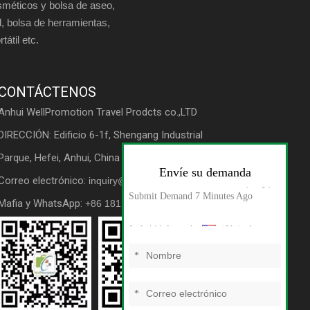
sméticos y bolsa de aseo,
, bolsa de herramientas,
átil etc.
CONTÁCTENOS
Anhui WellPromotion Travel Prodcts co.,LTD
DIRECCIÓN: Edificio 6-1f, Shengang Industrial
Parque, Hefei, Anhui, China
Correo electrónico:
inquiry@wellpromotion.com
Mafia y WhatsApp:
+86 181 5607 7309