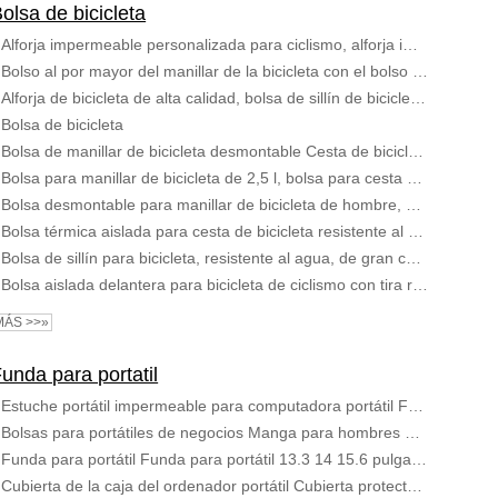
olsa de bicicleta
Alforja impermeable personalizada para ciclismo, alforja impermeable para bicicleta
Bolso al por mayor del manillar de la bicicleta con el bolso de encargo de la bolsa de la bicicleta del manillar del bolso de la bicicleta del bolsillo de la malla
Alforja de bicicleta de alta calidad, bolsa de sillín de bicicleta, impermeable, alforja de bicicleta, bolsa de transporte de bicicleta de viaje
Bolsa de bicicleta
Bolsa de manillar de bicicleta desmontable Cesta de bicicleta impermeable Bolsa de almacenamiento frontal de bicicleta con bolsa transparente Pantalla táctil
Bolsa para manillar de bicicleta de 2,5 l, bolsa para cesta de bicicleta con bolsillo de malla, bolsa para bicicleta, bolsa para manillar de bicicleta
Bolsa desmontable para manillar de bicicleta de hombre, bolsa delantera para exteriores para bicicleta, bolsa para bicicleta con soporte de liberación rápida y correa para el hombro
Bolsa térmica aislada para cesta de bicicleta resistente al agua, bolsa para manillar de bicicleta con soporte para teléfono de bicicleta
Bolsa de sillín para bicicleta, resistente al agua, de gran capacidad, para haz de teléfono móvil
Bolsa aislada delantera para bicicleta de ciclismo con tira reflectante, bolsa para manillar, cesta, alforja, bolsa enfriadora
MÁS >>»
unda para portatil
Estuche portátil impermeable para computadora portátil Funda para computadora portátil 13.3 14 15 15.6 pulgadas ForComputer Bag
Bolsas para portátiles de negocios Manga para hombres Uso comercial de oficina Logotipo personalizado Bolsa de computadora de fieltro Bolsa de asas
Funda para portátil Funda para portátil 13.3 14 15.6 pulgadas Funda para portátil Funda para portátil
Cubierta de la caja del ordenador portátil Cubierta protectora de la piel de la manga del portátil