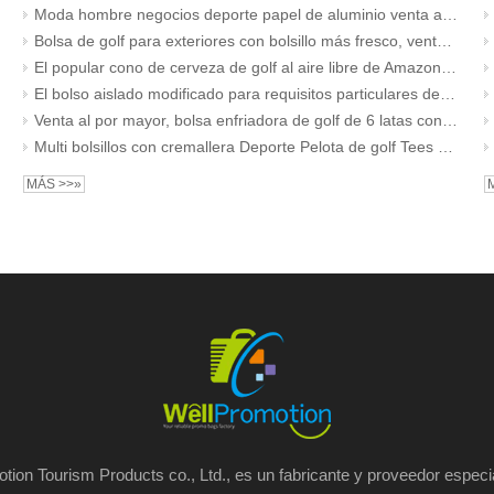
Moda hombre negocios deporte papel de aluminio venta al por mayor bolsa de refrigerador de manga de golf 5 tubo puede bolsa de mochila de refrigerador de playa
Bolsa de golf para exteriores con bolsillo más fresco, venta al por mayor, bolsas más frescas con aislamiento personalizado, capacidad para 6 latas de cerveza, bolsa de golf personalizable personal
El popular cono de cerveza de golf al aire libre de Amazon con un bolso enfriador cruzado de un hombro.
El bolso aislado modificado para requisitos particulares del refrigerador del golf sostiene el bolso termal portátil del transporte de la bebida de la cola de la cerveza de la lata 6 7
Venta al por mayor, bolsa enfriadora de golf de 6 latas con asa portátil y correa para el hombro, bolsas aislantes para cerveza
Multi bolsillos con cremallera Deporte Pelota de golf Tees Organizador Bolsa Bolsa Clip Gancho para bolsas Bolsa de pelota de golf Bolsa
MÁS >>»
tion Tourism Products co., Ltd., es un fabricante y proveedor especi