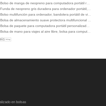
Bolso de manga de neopreno para computadora portátil rosa resistente a los golpes a la moda para mujer, maletín duradero delgado para computadora portátil
Funda de neopreno gris duradera para ordenador portátil, resistente a los golpes, delgada, para hombre
Bolso multifunción para ordenador, bandolera portátil de viaje, bolso de hombro para ordenador portátil, bolso de mano para ordenador para hombre
Bolsa de almacenamiento suave protectora multifuncional para computadora portátil, bolsa de mensajero para computadora portátil para hombres
Bolsa de paquete para computadora portátil personalizada profesional Bolsa de viaje para computadora de negocios Crossbody Laptop Tote Shoulder Bag
Bolsa de mano para viajes al aire libre, bolsa para computadora, portátiles de negocios, bolsa de almacenamiento para portátiles, bolsas y fundas para portátiles
MÁS >>»
alizado en bolsas