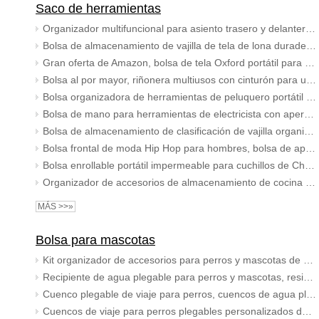
Saco de herramientas
Organizador multifuncional para asiento trasero y delantero de coche para hombre, bolsa organizadora para documentos de SUV y portátiles con funda para conductores
Bolsa de almacenamiento de vajilla de tela de lona duradera enrollable bolsillos con ranura Interior cubiertos utensilios de cocina bolsa de transporte
Gran oferta de Amazon, bolsa de tela Oxford portátil para enfermera, suministros médicos para el personal médico, riñonera para enfermera
Bolsa al por mayor, riñonera multiusos con cinturón para uso general para hombres con soporte para teléfono móvil
Bolsa organizadora de herramientas de peluquero portátil profesional, tijeras, accesorios de peluquería, estuche de almacenamiento
Bolsa de mano para herramientas de electricista con apertura superior, organizador de herramientas de garaje resistente personalizado con correa para el hombro
Bolsa de almacenamiento de clasificación de vajilla organizadora de utensilios de cocina portátil resistente al agua con impresión personalizada
Bolsa frontal de moda Hip Hop para hombres, bolsa de aparejo para el pecho, chaleco para Radio bidireccional Walkie Talkie
Bolsa enrollable portátil impermeable para cuchillos de Chef, juego de utensilios culinarios de cocina, estuche enrollable con correa ajustable para el hombro
Organizador de accesorios de almacenamiento de cocina de alta calidad con diseño impermeable al por mayor multifuncional con logotipo personalizado portátil de mano
MÁS >>»
Bolsa para mascotas
Kit organizador de accesorios para perros y mascotas de viaje al aire libre, Kit de cuenco a prueba de fugas portátil para alimentos y agua
Recipiente de agua plegable para perros y mascotas, resistente al agua, para viajes, al aire libre, portátil, Oxford, resistente al agua
Cuenco plegable de viaje para perros, cuencos de agua plegables impermeables para perros, alimentación portátil para mascotas
Cuencos de viaje para perros plegables personalizados de fábrica BSCI, 2 uds., cuencos de agua para perros plegables ligeros para mascotas al aire libre