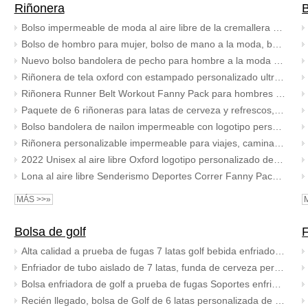
Riñonera
B
Bolso impermeable de moda al aire libre de la cremallera de la cintura de los paquetes de Fanny de Oxford para las mujeres con el logotipo de encargo
Bolso de hombro para mujer, bolso de mano a la moda, bandolera multiusos, bolso de mano y bolso de noche
Nuevo bolso bandolera de pecho para hombre a la moda con logotipo personalizado, bolsos de mensajero impermeables, bandolera para hombre con bolsillo para botella de agua
Riñonera de tela oxford con estampado personalizado ultraligero 2022, riñonera de moda con cinturón cruzado, riñonera para hombre
Riñonera Runner Belt Workout Fanny Pack para hombres y mujeres.
Paquete de 6 riñoneras para latas de cerveza y refrescos, riñonera para hombres, viajes, senderismo, hebilla ajustable, lata de camuflaje, soporte para cinturón de cerveza
Bolso bandolera de nailon impermeable con logotipo personalizado para hombre, bolso de pecho a la moda, riñonera para equipaje, bolsos de mensajero de diseñador para hombre
Riñonera personalizable impermeable para viajes, caminar, deportes, gimnasio, correr, riñonera, riñonera de cuero para hombres
2022 Unisex al aire libre Oxford logotipo personalizado deporte riñonera pecho bolsas de mensajero organizador de teléfono para viajar correr
Lona al aire libre Senderismo Deportes Correr Fanny Pack Cinturón Monedero Logotipo personalizado Riñonera para hombres que viajan
MÁS >>»
Bolsa de golf
F
Alta calidad a prueba de fugas 7 latas golf bebida enfriador tubo sling bag viaje picnic deportes golf cerveza lata enfriador bolsa
Enfriador de tubo aislado de 7 latas, funda de cerveza personalizada de 7 paquetes para bolsas de golf, bolsa de eslinga enfriadora de bebidas a prueba de fugas
Bolsa enfriadora de golf a prueba de fugas Soportes enfriadores de cerveza aislados con eslinga Paquete de 6 latas o dos botellas de vino
Recién llegado, bolsa de Golf de 6 latas personalizada de alta calidad, manga enfriadora de cerveza con correa ajustable para el hombro y almohadilla para el hombro