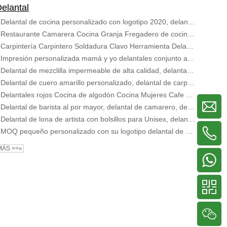
elantal
Delantal de cocina personalizado con logotipo 2020, delantal de café de barbería vaquero, delantales de cocina negros de lona de algodón con bolsillos
Restaurante Camarera Cocina Granja Fregadero de cocina Delantales Algodón Mujer Delantal con juego de mangas
Carpintería Carpintero Soldadura Clavo Herramienta Delantales Logotipo personalizado Delantal de lona con bolsillos para herramientas
Impresión personalizada mamá y yo delantales conjunto algodón impermeable niños pintura delantal para niños
Delantal de mezclilla impermeable de alta calidad, delantal de mezclilla de chef resistente para cocina
Delantal de cuero amarillo personalizado, delantal de carpintero de soldadura para hombre
Delantales rojos Cocina de algodón Cocina Mujeres Cafe Delantales con bolsillos Logotipo impreso por sublimación Delantal hecho a medida
Delantal de barista al por mayor, delantal de camarero, delantal de cocina con logo
Delantal de lona de artista con bolsillos para Unisex, delantales de pintura para adultos jardinería delantal de pintura impermeable ligero para pintor
MOQ pequeño personalizado con su logotipo delantal de mezclilla azul con 3 bolsillos para hombres y mujeres
MÁS >>»