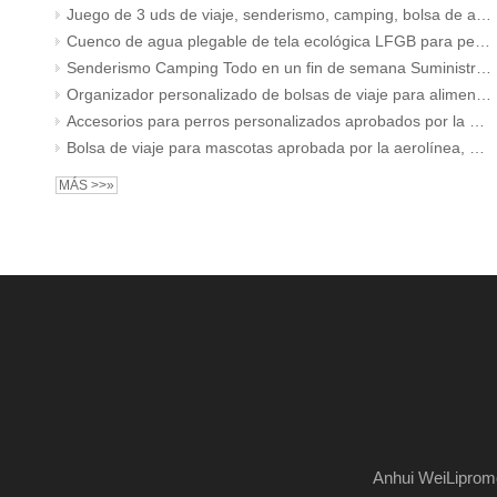
Juego de 3 uds de viaje, senderismo, camping, bolsa de aperitivos para mascotas de tela ecológica, bolsa de almacenamiento de alimentos con cuenco de tela para perros plegable
Cuenco de agua plegable de tela ecológica LFGB para perros, portátil, para viajes fáciles, plegable y de bolsillo, para caminar, caminar, acampar
Senderismo Camping Todo en un fin de semana Suministros para perros Conjunto de bolsa de viaje Accesorios de viaje Organizador Tote Sling Bag Viaje para perro
Organizador personalizado de bolsas de viaje para alimentos para perros aprobado por aerolíneas para suministros con 2 recipientes para alimentos y mantel impermeable
Accesorios para perros personalizados aprobados por la aerolínea bolsas organizadoras de transporte de alimentos bolsa de viaje para mascotas para fin de semana de perros y gatos
Bolsa de viaje para mascotas aprobada por la aerolínea, bolsa organizadora de almacenamiento de contenedores de comida para perros con bolsillos multifuncionales
MÁS >>»
Anhui WeiLipromo