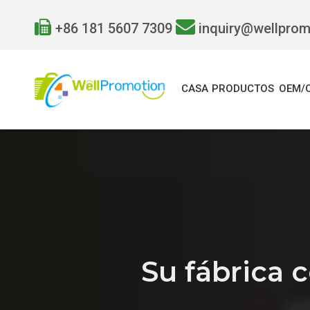


+86 181 5607 7309
inquiry@wellpro
CASA
PRODUCTOS
OEM/
Su fábrica 