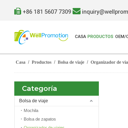


+86 181 5607 7309
inquiry@wellpro
CASA
PRODUCTOS
OEM/
Casa
/
Productos
/
Bolsa de viaje
/
Organizador de via
Categoría
Bolsa de viaje
Mochila
Bolsa de zapatos
Organizador de viajes