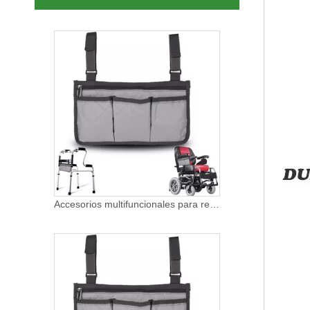
Bolsa de almacenamiento ajustable para silla de ruedas Oxford Walker con portavasos para personas mayores
Accesorios multifuncionales para reposabrazos, bolsa para silla de ruedas, organizador impermeable, bolsa Ziplock para medicina