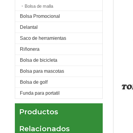
Bolsa de malla
Bolsa Promocional
Delantal
Saco de herramientas
Bolsa lateral para silla de ruedas de tela Oxford resistente al agua y peso ligero duradero, bolsa organizadora con portavasos
Riñonera
Bolsa de bicicleta
Bolsa para mascotas
Bolsa de golf
Funda para portatil
Productos
Relacionados