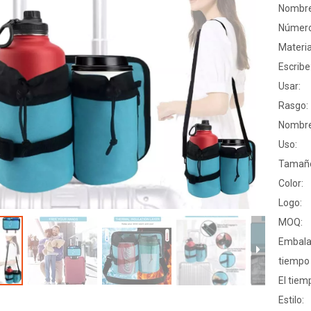
Nombre
Número
Materia
Escribe
Usar:
Rasgo:
Nombre
Uso:
Tamañ
Color:
Logo:
MOQ:
Embala
tiempo
El tiem
Estilo: