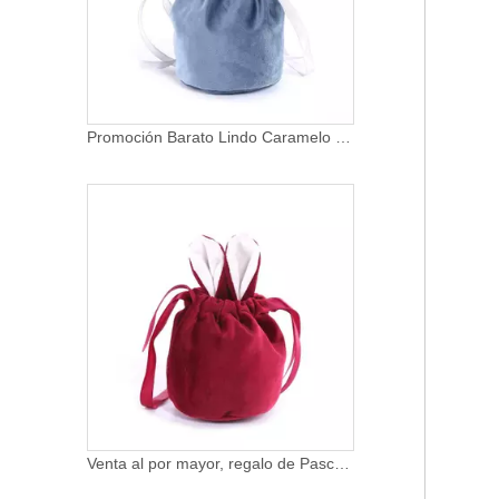
Promoción Barato Lindo Caramelo Terciopelo Navidad Halloween Caramelo Bolsa Conejo Oreja Pascua Cordón Bolsas de regalo
Venta al por mayor, regalo de Pascua con cordón, bolsas de regalo de dulces de terciopelo para bodas, bolsas de dulces de terciopelo con orejas de conejo