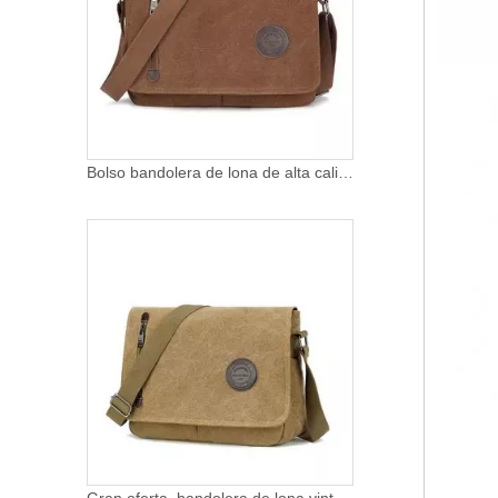
Bolso bandolera de lona de alta calidad, venta al por mayor, bolsos de algodón de diseñador para hombres y mujeres