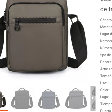
de 
Género
Materia
Lugar d
Nombre
Número
tipo de
Decora
Artículo
Tamañ
Uso:
Color:
Logo:
Tiempo
Puerto 