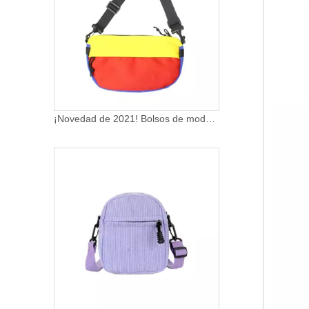
¡Novedad de 2021! Bolsos de moda, bandolera única, bandolera cruzada en el pecho para mujer, bandolera de hombro