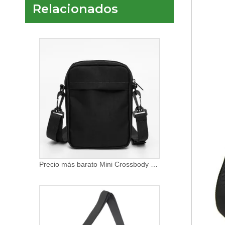
Relacionados
Venta caliente Clear Crossbody Messenger Shoulder Bag Clear Pvc Messenger Bag para trabajo y viajes de negocios
Precio más barato Mini Crossbody pequeño bolso de hombro para hombres mujeres Messenger Satchel Bag mujeres llegan Trendy Messenger Sling Bag