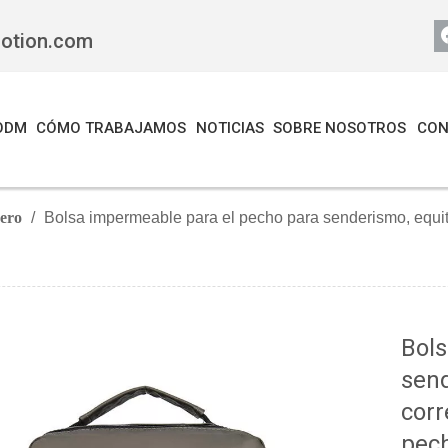
motion.com
ODM
CÓMO TRABAJAMOS
NOTICIAS
SOBRE NOSOTROS
CON
jero
/
Bolsa impermeable para el pecho para senderismo, equita
Bols
send
corr
pech