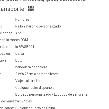
transporte
:
Hombres
l:
Nailon, nailon o personalizado
e origen:
Anhui
 de la marca:
ODM
 de modelo:
AWSB001
 patrón:
Carta
ción:
Botón
:
bandolera bandolera
o:
21x9x26cm o personalizado
Viajes, al aire libre
Cualquier color disponible
Bordado personalizado / Logotipo de serigrafía
 de muestra:
5-7 días
de carga:
Cualquier puerto en China