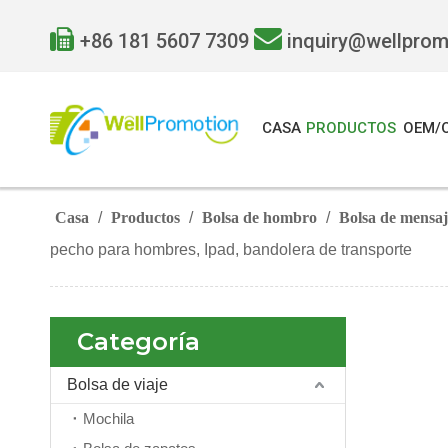


+86 181 5607 7309
inquiry@wellpro
CASA
PRODUCTOS
OEM/
Casa
/
Productos
/
Bolsa de hombro
/
Bolsa de mensa
pecho para hombres, Ipad, bandolera de transporte
Categoría
Bolsa de viaje
Mochila