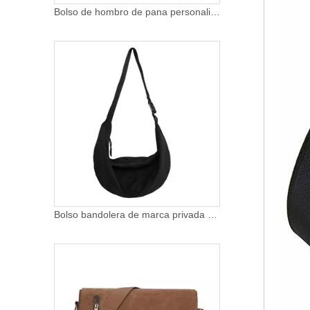
Bolso de hombro de pana personalizado, bolso de hombro tipo bandolera para mujer, Mini bolso de pana
Bolso bandolera de marca privada para mujer, bandolera de nailon, bandolera impermeable con correa ajustable, bandolera cruzada