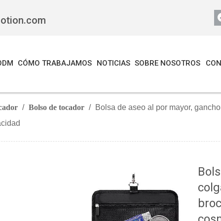
motion.com
ODM
CÓMO TRABAJAMOS
NOTICIAS
SOBRE NOSOTROS
CON
ocador
/
Bolso de tocador
/
Bolsa de aseo al por mayor, gancho
acidad
Bols
colg
broc
cosm