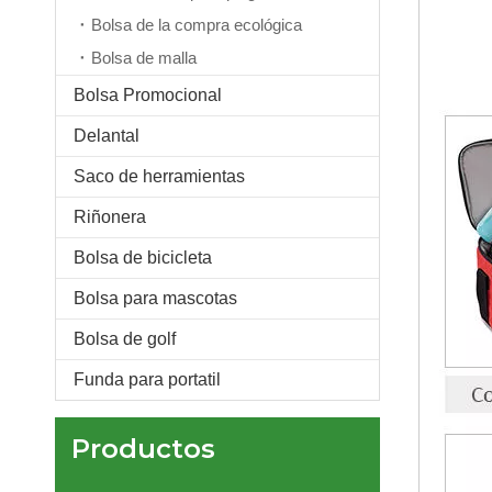
Bolsa de la compra ecológica
Bolsa de malla
Bolsa Promocional
Delantal
Saco de herramientas
Bolsa de lona de nailon resistente al agua de alta calidad para deportes y gimnasio con bolsa de aseo, bolsa de gimnasio expandible con impresión personalizada para viajes al aire libre para mujer
Riñonera
Bolsa de bicicleta
Bolsa para mascotas
Bolsa de golf
Funda para portatil
Productos