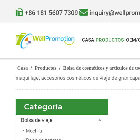


+86 181 5607 7309
inquiry@wellpro
CASA
PRODUCTOS
OEM/
Casa
/
Productos
/
Bolsa de cosméticos y artículos de t
maquillaje, accesorios cosméticos de viaje de gran cap
Categoría
Bolsa de viaje
Mochila