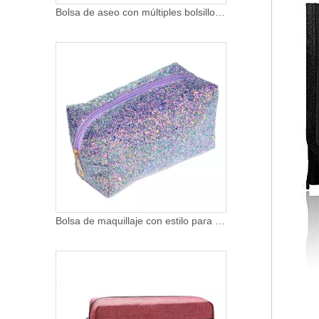
Bolsa de aseo con múltiples bolsillos para colgar de gran capacidad, bolsa organizadora de cosméticos para viajes al aire libre
Bolsa de maquillaje con estilo para niñas y mujeres, bolsa de cosméticos con purpurina brillante a la moda, bolsa organizadora multiusos