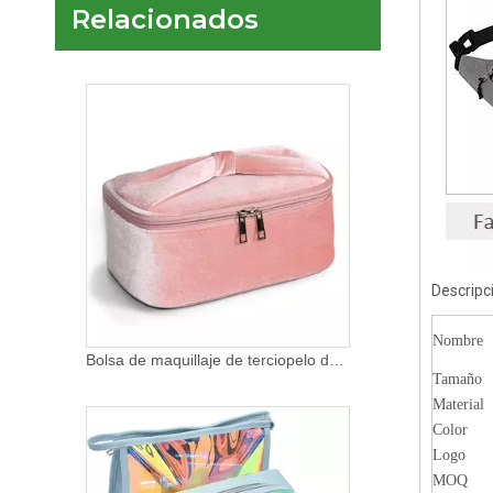
Relacionados
Máquina de coser multifuncional portátil popular de Amazon, kit de costura de ganchillo de hilo tejido a mano, bolsa de almacenamiento de aguja e hilo
Descripc
Nombre
Bolsa de maquillaje de terciopelo de lujo para mujer, bolsa de almacenamiento de cosméticos portátil, bolsa de maquillaje de novia de Color rosa encantador
Tamaño
Material
Color
Logo
MOQ