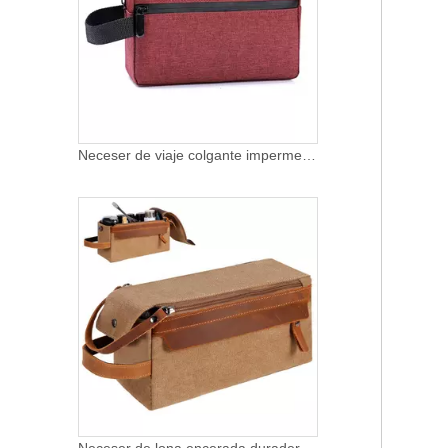
Neceser de viaje colgante impermeable al por mayor, Kit Dopp, organizador de afeitado, neceser para hombres, neceser de maquillaje